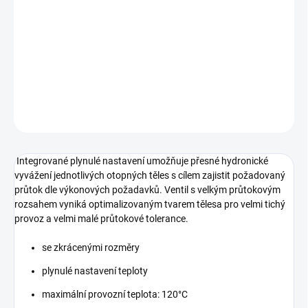
Termostatický ventilI přímý pro dvoutrubkové soustavy s
nuceným oběhem s běžnými i velkými teplotními spády. Náhrada
za V-exact II.
DETAILNÍ INFORMACE
ZEPTAT SE
HLÍDAT
Integrované plynulé nastavení umožňuje přesné hydronické
vyvážení jednotlivých otopných těles s cílem zajistit požadovaný
průtok dle výkonových požadavků. Ventil s velkým průtokovým
rozsahem vyniká optimalizovaným tvarem tělesa pro velmi tichý
provoz a velmi malé průtokové tolerance.
se zkrácenými rozměry
plynulé nastavení teploty
maximální provozní teplota: 120°C