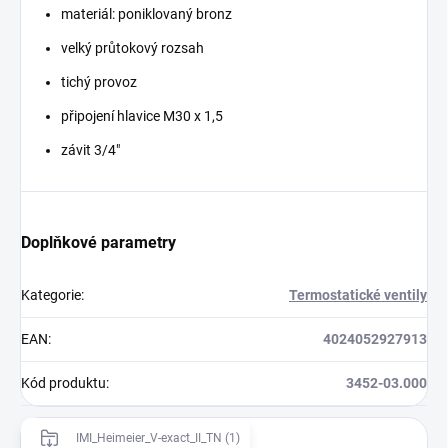
materiál: poniklovaný bronz
velký průtokový rozsah
tichý provoz
připojení hlavice M30 x 1,5
závit 3/4"
Doplňkové parametry
Kategorie
:
Termostatické ventily
EAN
:
4024052927913
Kód produktu
:
3452-03.000
IMI_Heimeier_V-exact_II_TN (1)