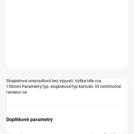
10.8.2026
MOŽNOSTI
DORUČENÍ
−
+
Přidat do košíku
DETAILNÍ INFORMACE
ZEPTAT SE
HLÍDAT
Stojánková umyvadlová bez výpusti. Výška těla cca
150mm.ParametryTyp: stojánkováTyp kartuše: 35 mmOtočné
rameno: ne
Doplňkové parametry