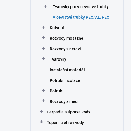
n
Tvarovky pro vícevrstvé trubky
í
p
Vícevrstvé trubky PEX/AL/PEX
a
n
Kotvení
e
Rozvody mosazné
l
Rozvody z nerezi
Tvarovky
Instalační materiál
Potrubní izolace
Potrubí
Rozvody z mědi
Čerpadla a úprava vody
Topení a ohřev vody