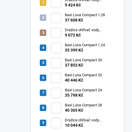
elektrický svislý OKHE ONE/E
9 424 Kč
80
Baxi Luna Compact 1.28
37 608 Kč
Dražice ohřívač vody
elektrický svislý OKHE ONE/E
9 072 Kč
50
Baxi Luna Compact 1.24
35 399 Kč
Baxi Luna Compact 20
37 852 Kč
Baxi Luna Compact 32
40 446 Kč
Baxi Luna Compact 24
35 798 Kč
Baxi Luna Compact 28
40 365 Kč
Dražice ohřívač vody
elektrický svislý OKHE ONE/E
10 044 Kč
100