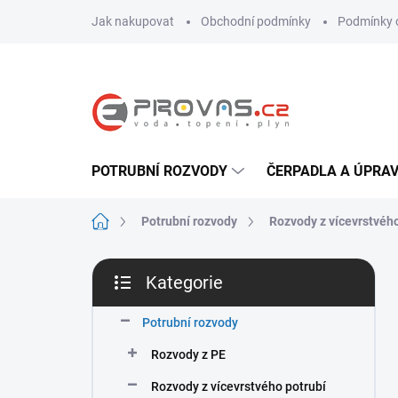
Přejít
Jak nakupovat
Obchodní podmínky
Podmínky 
na
obsah
POTRUBNÍ ROZVODY
ČERPADLA A ÚPRA
Domů
Potrubní rozvody
Rozvody z vícevrstvého
P
Kategorie
o
Přeskočit
s
kategorie
t
Potrubní rozvody
r
Rozvody z PE
a
n
Rozvody z vícevrstvého potrubí