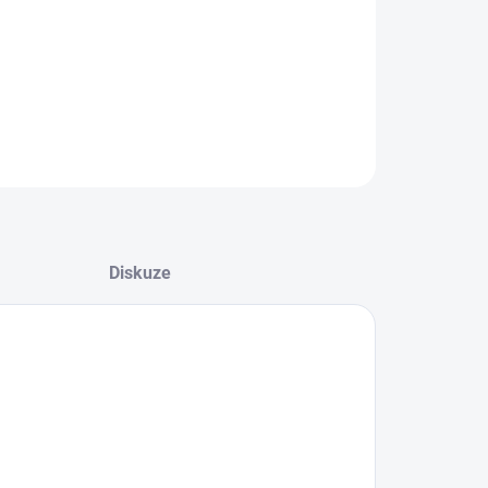
−
+
Přidat do košíku
ZEPTAT SE
HLÍDAT
Diskuze