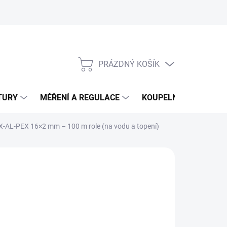
PRÁZDNÝ KOŠÍK
NÁKUPNÍ
KOŠÍK
TURY
MĚŘENÍ A REGULACE
KOUPELNY
CHEM
X-AL-PEX 16×2 mm – 100 m role (na vodu a topení)
 Kč
Kč bez DPH
ná
MENTÁLNĚ NEDOSTUPNÉ
:
NOSTI DORUČENÍ