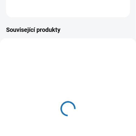
ZEPTAT SE
HLÍDAT
Související produkty
SKLADEM
SKLADEM
(>5 KS)
(>5 KS)
Bytový vodoměr na
Bytový vodoměr na
studenou vodu ENBRA
teplou vodu ENBRA ER-
ER-AM DN15
AM DN15
490 Kč
490 Kč
405 Kč bez DPH
405 Kč bez DPH