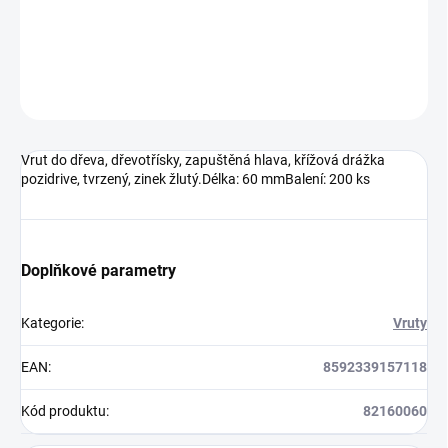
DETAILNÍ INFORMACE
ZEPTAT SE
HLÍDAT
Vrut do dřeva, dřevotřísky, zapuštěná hlava, křížová drážka
pozidrive, tvrzený, zinek žlutý.Délka: 60 mmBalení: 200 ks
Doplňkové parametry
Kategorie
:
Vruty
EAN
:
8592339157118
Kód produktu
:
82160060