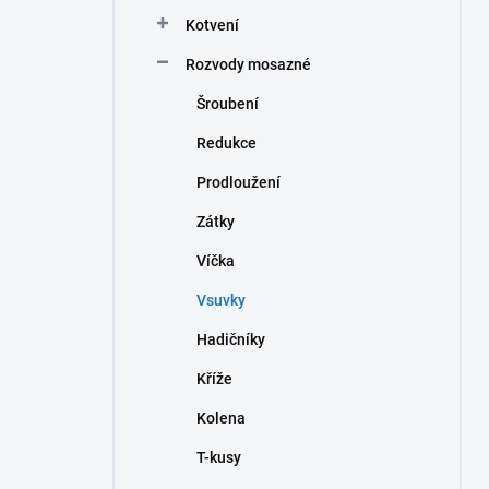
n
Kotvení
í
p
Rozvody mosazné
a
n
Šroubení
e
Redukce
l
Prodloužení
Zátky
Víčka
Vsuvky
Hadičníky
Kříže
Kolena
T-kusy