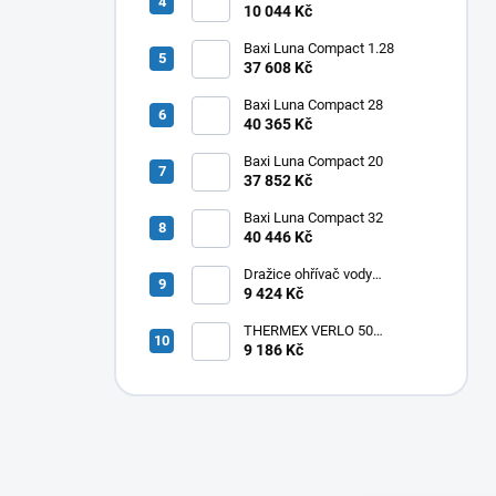
elektrický svislý OKHE ONE/E
10 044 Kč
100
Baxi Luna Compact 1.28
37 608 Kč
Baxi Luna Compact 28
40 365 Kč
Baxi Luna Compact 20
37 852 Kč
Baxi Luna Compact 32
40 446 Kč
Dražice ohřívač vody
elektrický svislý OKHE ONE/E
9 424 Kč
80
THERMEX VERLO 50
elektrický ohřívač vody
9 186 Kč
50L,vertikální/horizontální
,1,8kW