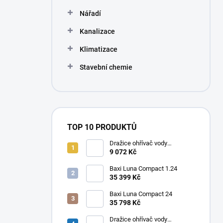
Nářadí
Kanalizace
Klimatizace
Stavební chemie
TOP 10 PRODUKTŮ
Dražice ohřívač vody
elektrický svislý OKHE ONE/E
9 072 Kč
50
Baxi Luna Compact 1.24
35 399 Kč
Baxi Luna Compact 24
35 798 Kč
Dražice ohřívač vody