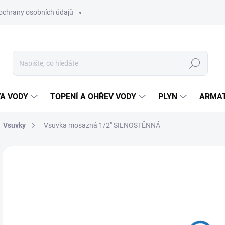
ochrany osobních údajů
Hledat
VA VODY
TOPENÍ A OHŘEV VODY
PLYN
ARMA
Vsuvky
Vsuvka mosazná 1/2" SILNOSTĚNNÁ
48
40 
Měr
SK
cena
MŮŽ
DO: