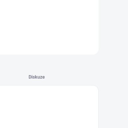
8.2026
NOSTI DORUČENÍ
−
+
Přidat do košíku
ZEPTAT SE
HLÍDAT
Diskuze