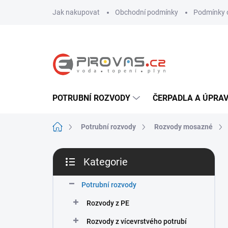
Přejít
Jak nakupovat
Obchodní podmínky
Podmínky 
na
obsah
POTRUBNÍ ROZVODY
ČERPADLA A ÚPRA
Domů
Potrubní rozvody
Rozvody mosazné
P
Kategorie
o
Přeskočit
s
kategorie
t
Potrubní rozvody
r
Rozvody z PE
a
n
Rozvody z vícevrstvého potrubí