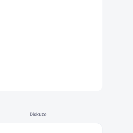
8.2026
NOSTI DORUČENÍ
−
+
Přidat do košíku
ILNÍ INFORMACE
ZEPTAT SE
HLÍDAT
Diskuze