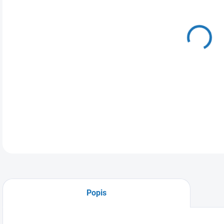
DO:
11.
MOŽ
DETA
Popis