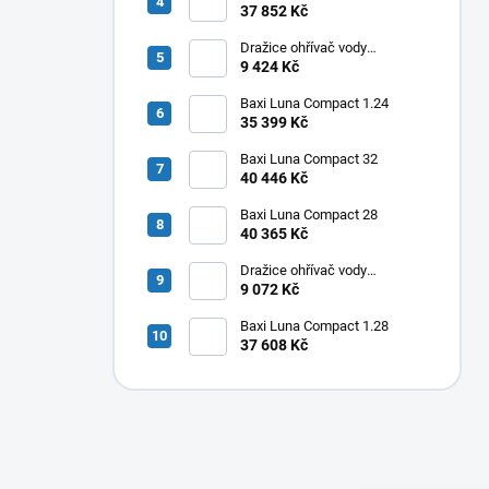
37 852 Kč
Dražice ohřívač vody
elektrický svislý OKHE ONE/E
9 424 Kč
80
Baxi Luna Compact 1.24
35 399 Kč
Baxi Luna Compact 32
40 446 Kč
Baxi Luna Compact 28
40 365 Kč
Dražice ohřívač vody
elektrický svislý OKHE ONE/E
9 072 Kč
50
Baxi Luna Compact 1.28
37 608 Kč