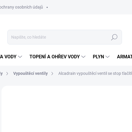
ochrany osobních údajů
Hledat
VA VODY
TOPENÍ A OHŘEV VODY
PLYN
ARMA
ly
Vypouštěcí ventily
Alcadrain vypouštěcí ventil se stop tlač
ZNAČKA:
ALCA
3
328
Měr
SK
cena
MŮŽ