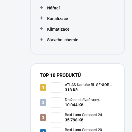
Nářadí
Kanalizace
Klimatizace
Stavební chemie
TOP 10 PRODUKTŮ
ATLAS Kartuše RL SENIOR
10" 50 MCR BX
313 Kč
Dražice ohřívač vody
elektrický svislý OKHE ONE/E
10 044 Kč
100
Baxi Luna Compact 24
35 798 Kč
Baxi Luna Compact 20