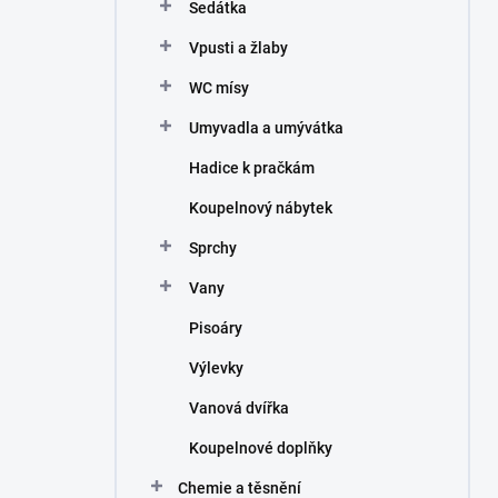
Sedátka
Vpusti a žlaby
WC mísy
Umyvadla a umývátka
Hadice k pračkám
Koupelnový nábytek
Sprchy
Vany
Pisoáry
Výlevky
Vanová dvířka
Koupelnové doplňky
Chemie a těsnění