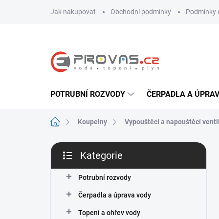
Přejít
Jak nakupovat
Obchodní podmínky
Podmínky 
na
obsah
POTRUBNÍ ROZVODY
ČERPADLA A ÚPRA
Domů
Koupelny
Vypouštěcí a napouštěcí venti
P
Kategorie
o
Přeskočit
s
kategorie
t
Potrubní rozvody
r
Čerpadla a úprava vody
a
n
Topení a ohřev vody