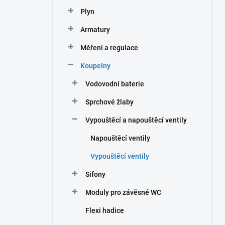
n
Plyn
í
p
Armatury
a
n
Měření a regulace
e
Koupelny
l
Vodovodní baterie
Sprchové žlaby
Vypouštěcí a napouštěcí ventily
Napouštěcí ventily
Vypouštěcí ventily
Sifony
Moduly pro závěsné WC
Flexi hadice