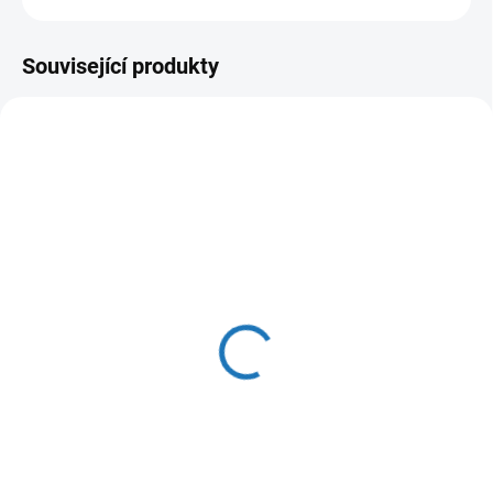
Související produkty
SKLADEM
(>5 KS)
DAB EVOSTA2 40-
70/180 Elektronické
oběhové čerpadlo
4 865 Kč
4 021 Kč bez DPH
Do košíku