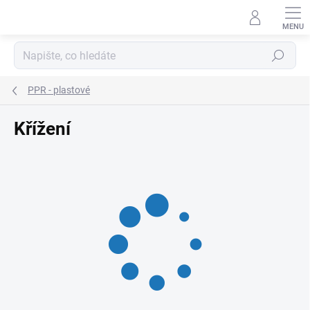
Přejít
na
obsah
Hledat
PPR - plastové
Křížení