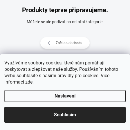
Produkty teprve připravujeme.
Můžete se ale podívat na ostatní kategorie.
Zpět do obchodu
Využíváme soubory cookies, které nám pomáhají
poskytovat a zlepšovat naše služby. Používáním tohoto
Z
webu souhlasíte s našimi pravidly pro cookies
. Více
Copyright 2026
eprovas.cz
. Všechna práva vyhrazena.
á
informací
zde
.
p
Vytvořil Shoptet
a
Nastavení
t
í
Souhlasím