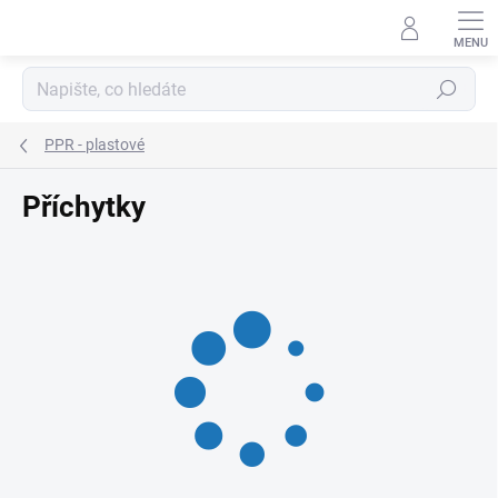
Přejít
na
obsah
Hledat
PPR - plastové
Příchytky