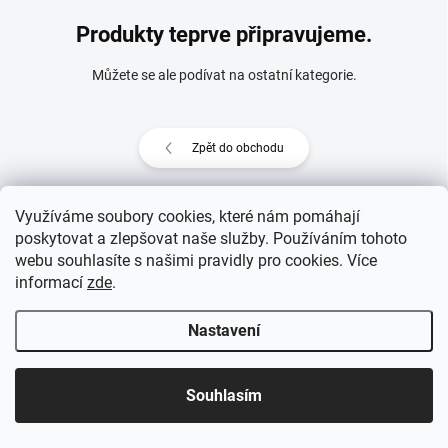
Produkty teprve připravujeme.
Můžete se ale podívat na ostatní kategorie.
Zpět do obchodu
Využíváme soubory cookies, které nám pomáhají
poskytovat a zlepšovat naše služby. Používáním tohoto
Z
webu souhlasíte s našimi pravidly pro cookies
. Více
Copyright 2026
eprovas.cz
. Všechna práva vyhrazena.
á
informací
zde
.
p
Vytvořil Shoptet
a
Nastavení
t
í
Souhlasím