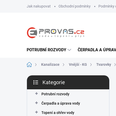
Přejít
Jak nakupovat
Obchodní podmínky
Podmínky 
na
obsah
POTRUBNÍ ROZVODY
ČERPADLA A ÚPRA
Domů
Kanalizace
Vnější - KG
Tvarovky
P
Kategorie
o
Přeskočit
s
kategorie
t
Potrubní rozvody
r
Čerpadla a úprava vody
a
n
Topení a ohřev vody