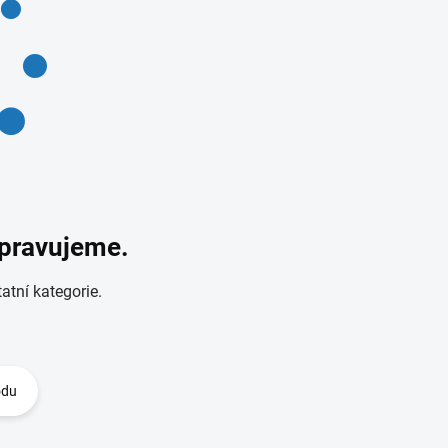
ipravujeme.
atní kategorie.
odu