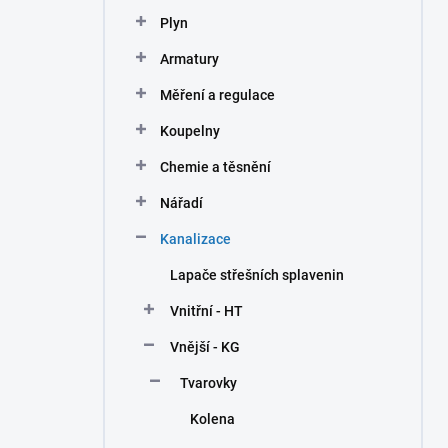
n
Plyn
í
p
Armatury
a
n
Měření a regulace
e
Koupelny
l
Chemie a těsnění
Nářadí
Kanalizace
Lapače střešních splavenin
Vnitřní - HT
Vnější - KG
Tvarovky
Kolena