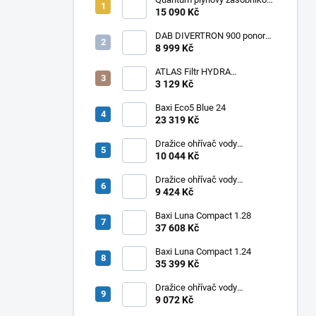
ohřívač Q7 EU 30 NORS/E 115l
15 090 Kč
DAB DIVERTRON 900 ponorné
6" čerpadlo do vrtů a studní
8 999 Kč
ATLAS Filtr HYDRA
RAINMASTER TRIO RSH 1" +
3 129 Kč
FA + LA
Baxi Eco5 Blue 24
23 319 Kč
Dražice ohřívač vody
elektrický svislý OKHE ONE/E
10 044 Kč
100
Dražice ohřívač vody
elektrický svislý OKHE ONE/E
9 424 Kč
80
Baxi Luna Compact 1.28
37 608 Kč
Baxi Luna Compact 1.24
35 399 Kč
Dražice ohřívač vody
elektrický svislý OKHE ONE/E
9 072 Kč
50