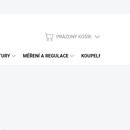
PRÁZDNÝ KOŠÍK
NÁKUPNÍ
KOŠÍK
TURY
MĚŘENÍ A REGULACE
KOUPELNY
CHEM