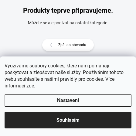
Produkty teprve připravujeme.
Můžete se ale podívat na ostatní kategorie.
Zpět do obchodu
Využíváme soubory cookies, které nám pomáhají
poskytovat a zlepšovat naše služby. Používáním tohoto
Z
webu souhlasíte s našimi pravidly pro cookies
. Více
Copyright 2026
eprovas.cz
. Všechna práva vyhrazena.
á
informací
zde
.
p
Vytvořil Shoptet
a
Nastavení
t
í
Souhlasím