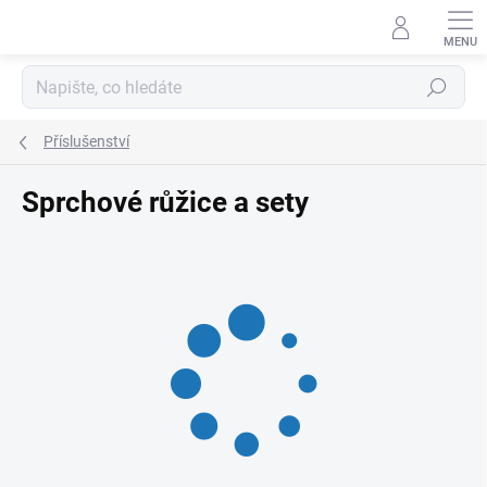
Přejít
na
obsah
Hledat
Příslušenství
Sprchové růžice a sety